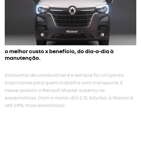
o melhor custo x benefício, do dia-a-dia à
manutenção.
Economia de combustível é e sempre foi um ponto
importante para quem trabalha com transporte. E
nesse quesito a Renault Master superou as
expectativas. Com o motor dCi 2.3L biturbo, a Master é
até 28% mais econômica.​