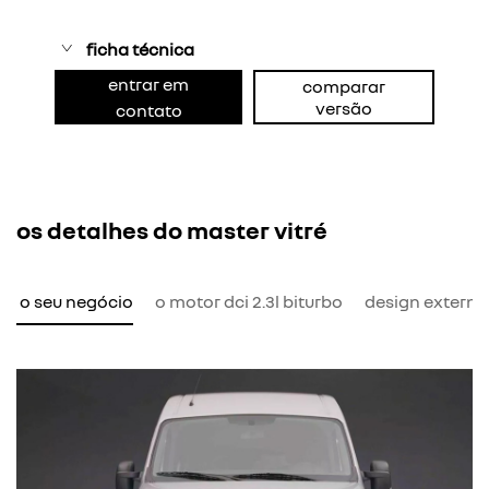
ficha técnica
entrar em
comparar
versão
contato
os detalhes do master vitré
ra o seu negócio
o motor dci 2.3l biturbo
design externo