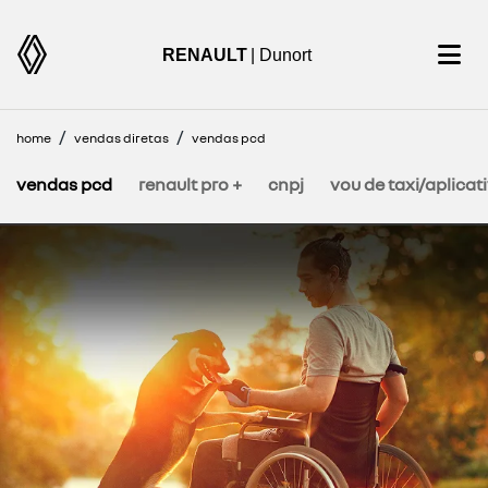
RENAULT
| Dunort
home
vendas diretas
vendas pcd
vendas pcd
renault pro +
cnpj
vou de taxi/aplicat