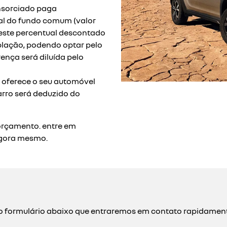
nsorciado paga
l do fundo comum (valor
. este percentual descontado
plação, podendo optar pelo
ença será diluída pelo
ê oferece o seu automóvel
arro será deduzido do
orçamento. entre em
agora mesmo.
a o formulário abaixo que entraremos em contato rapidamen