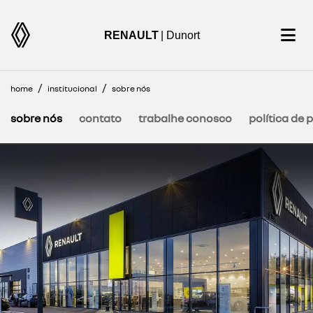
RENAULT
| Dunort
home
institucional
sobre nós
sobre nós
contato
trabalhe conosco
política de 