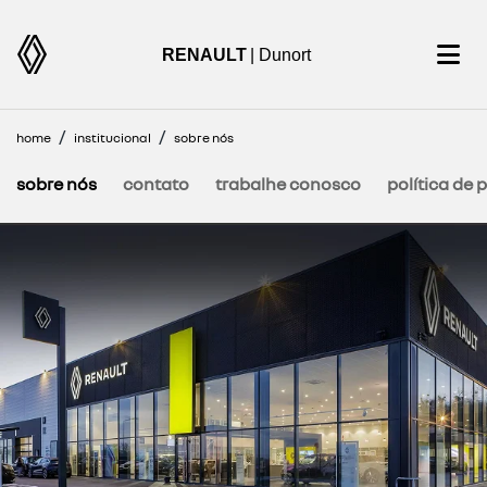
RENAULT
| Dunort
home
institucional
sobre nós
sobre nós
contato
trabalhe conosco
política de 