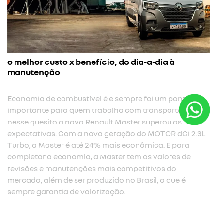
o melhor custo x benefício, do dia-a-dia à
manutenção
Economia de combustível é e sempre foi um ponto
importante para quem trabalha com transporte. E
nesse quesito a nova Renault Master superou as
expectativas. Com a nova geração do MOTOR dCi 2.3L
Turbo, a Master é até 24% mais econômica. E para
completar a economia, a Master tem os valores de
revisões e manutenções mais competitivos do
mercado, além de ser produzido no Brasil, o que é
sempre garantia de valorização.