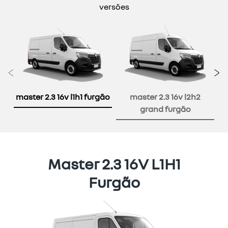
versões
Anterior
P
master 2.3 16v l1h1 furgão
master 2.3 16v l2h2
grand furgão
Master 2.3 16V L1H1
Furgão