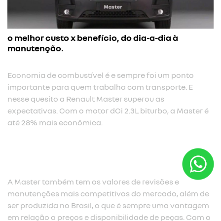
o melhor custo x benefício, do dia-a-dia à
manutenção.
Economia de combustível é e sempre foi um ponto
importante para quem trabalha com transporte. E
nesse quesito a Renault Master superou as
expectativas. Com o motor dCi 2.3L biturbo, a Master é
até 28% mais econômica.​
A Master também tem os valores de revisões e
manutenções mais competitivos do mercado, além de
ser produzida no Brasil, o que é sempre uma vantagem
em relação a preços e disponibilidade de peças. Com o