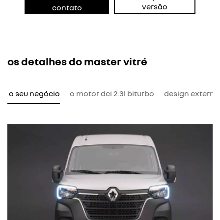
versão
contato
os detalhes do master vitré
ra o seu negócio
o motor dci 2.3l biturbo
design externo