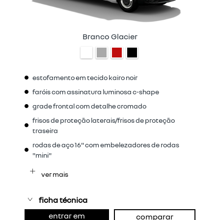
Branco Glacier
estofamento em tecido kairo noir
faróis com assinatura luminosa c-shape
grade frontal com detalhe cromado
frisos de proteção laterais/frisos de proteção
traseira
rodas de aço 16" com embelezadores de rodas
"mini"
ver mais
ficha técnica
entrar em
comparar