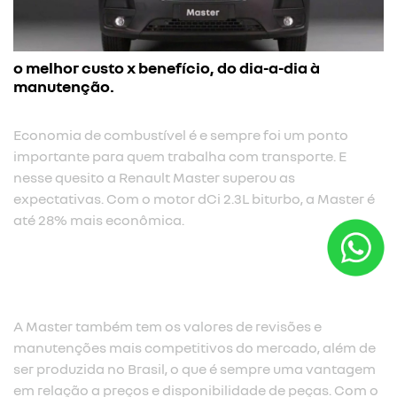
o melhor custo x benefício, do dia-a-dia à
manutenção.
Economia de combustível é e sempre foi um ponto
importante para quem trabalha com transporte. E
nesse quesito a Renault Master superou as
expectativas. Com o motor dCi 2.3L biturbo, a Master é
até 28% mais econômica.​
A Master também tem os valores de revisões e
manutenções mais competitivos do mercado, além de
ser produzida no Brasil, o que é sempre uma vantagem
em relação a preços e disponibilidade de peças. Com o