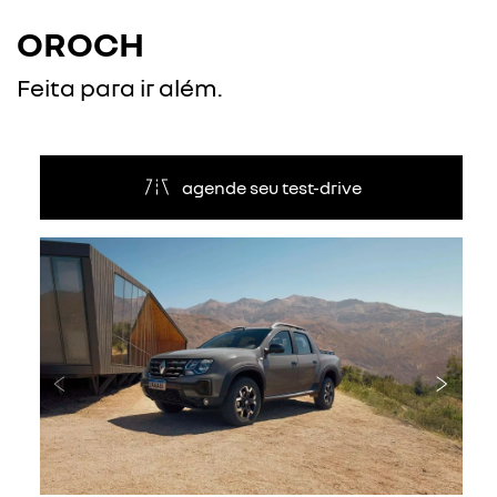
OROCH
Feita para ir além.
agende seu test-drive
Anterior
Próxi