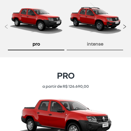
Anterior
P
pro
intense
PRO
a partir de R$ 126.690,00