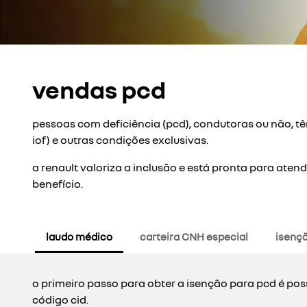
vendas pcd
pessoas com deficiência (pcd), condutoras ou não, têm
iof) e outras condições exclusivas.
a renault valoriza a inclusão e está pronta para at
benefício.
laudo médico
carteira CNH especial
isençã
o primeiro passo para obter a isenção para pcd é pos
código cid.