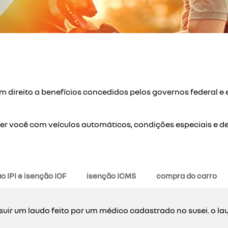
 direito a benefícios concedidos pelos governos federal e e
ender você com veículos automáticos, condições especiais e
o IPI e isenção IOF
isenção ICMS
compra do carro
suir um laudo feito por um médico cadastrado no susei. o la