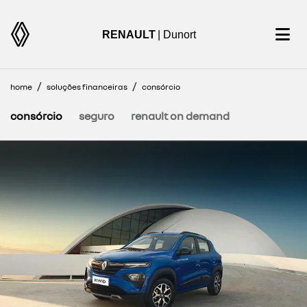
RENAULT
| Dunort
home
soluções financeiras
consórcio
consórcio
seguro
renault on demand