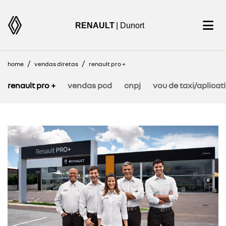
RENAULT
| Dunort
home
vendas diretas
renault pro +
renault pro +
vendas pcd
cnpj
vou de taxi/aplicat