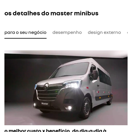
os detalhes do master minibus
l para o seu negócio
desempenho
design externo
de
o melhor custo x benefício, do dia-a-dia à