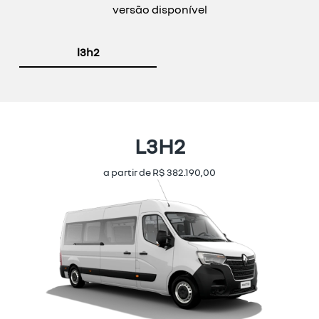
versão disponível
l3h2
L3H2
a partir de R$ 382.190,00