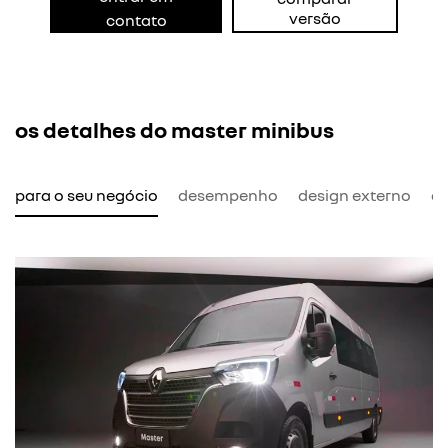
versão
contato
os detalhes do master minibus
l para o seu negócio
desempenho
design externo
de