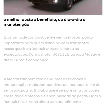
o melhor custo x benefício, do dia-a-dia à
manutenção
Economia de combustível é e sempre foi um ponto
importante para quem trabalha com transporte. E
nesse quesito a Renault Master superou as
expectativas. Com o motor dCi 2.3L biturbo, a Master é
até 28% mais econômica.​
A Master também tem os valores de revisões e
manutenções mais competitivos do mercado, além de
ser produzida no Brasil, o que é sempre uma vantagem
em relação a preços e disponibilidade de peças. Com o
Renault PRO+, você ainda tem atendimento