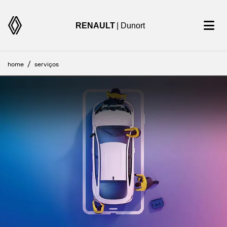
RENAULT
| Dunort
home
serviços