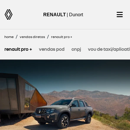
RENAULT
| Dunort
home
vendas diretas
renault pro +
renault pro +
vendas pcd
cnpj
vou de taxi/aplicat