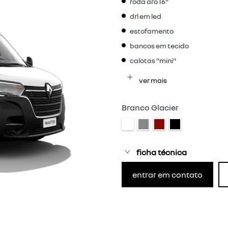
roda aro 16"
drl em led
estofamento
bancos em tecido
calotas "mini"
ver mais
Branco Glacier
ficha técnica
entrar em contato