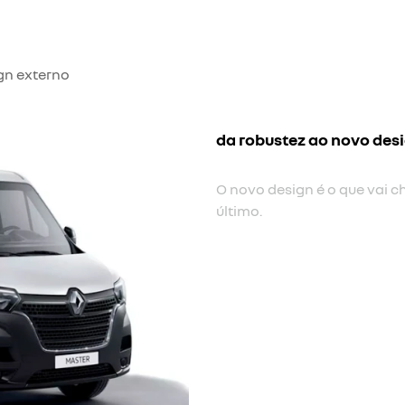
gn externo
novo para-choque fronta
Com novo desenho, mais en