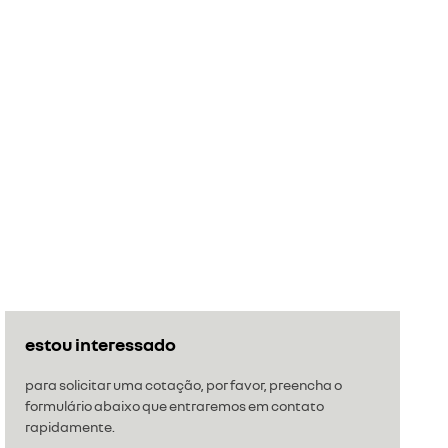
estou interessado
para solicitar uma cotação, por favor, preencha o
formulário abaixo que entraremos em contato
rapidamente.