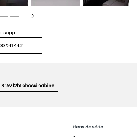
Próximo
atsapp
00 941 4421
.3 16v l2h1 chassi cabine
itens de série