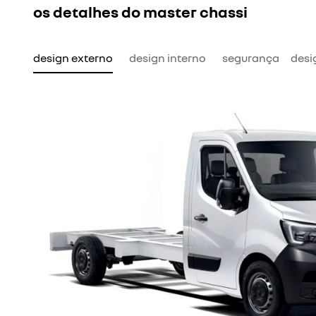
os detalhes do master chassi
design externo
design interno
segurança
desi