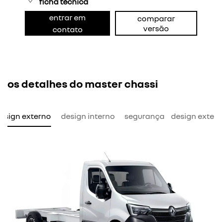
ficha técnica
entrar em
comparar
versão
contato
os detalhes do master chassi
esign externo
design interno
segurança
design exter