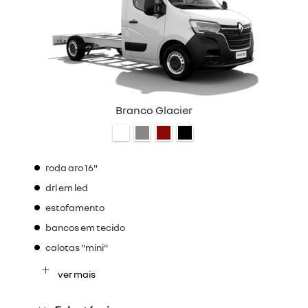
Branco Glacier
roda aro 16"
drl em led
estofamento
bancos em tecido
calotas "mini"
ver mais