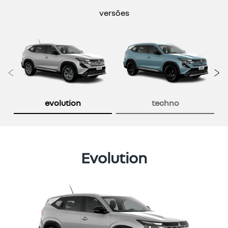
versões
Anterior
P
evolution
techno
Evolution