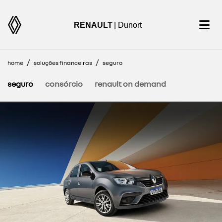
RENAULT
| Dunort
home
soluções financeiras
seguro
seguro
consórcio
renault on demand