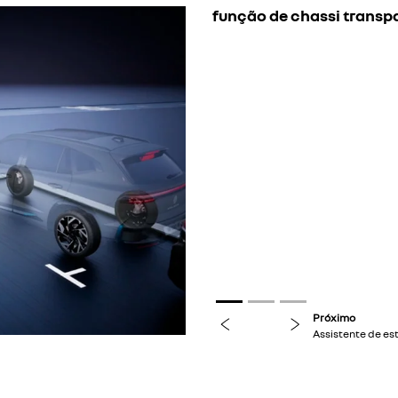
assistente de estacion
Esse sistema identifica e 
manobras automaticament
previous
next