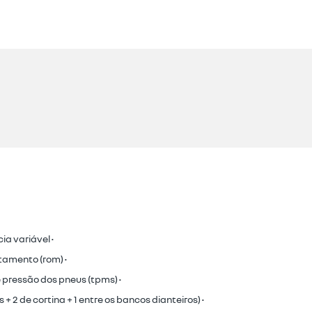
ia variável •
tamento (rom) •
 pressão dos pneus (tpms) •
is + 2 de cortina + 1 entre os bancos dianteiros) •