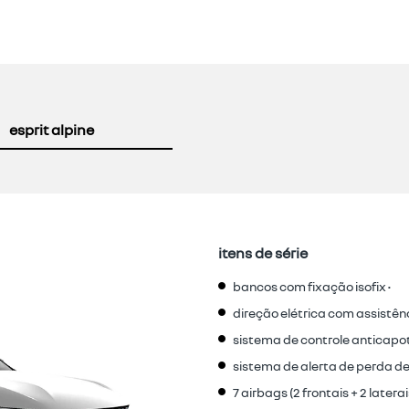
esprit alpine
itens de série
bancos com fixação isofix •
direção elétrica com assistênc
sistema de controle anticapo
sistema de alerta de perda de
7 airbags (2 frontais + 2 latera