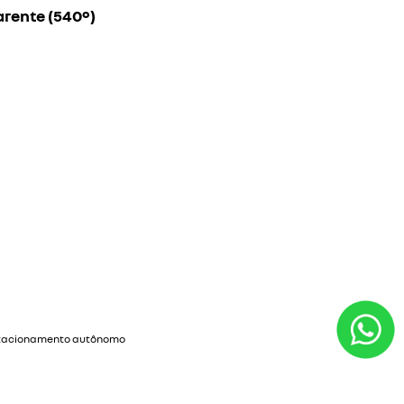
amento autônomo
mede sua vaga de estacionamento e realiza todas as
e.