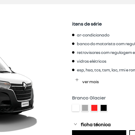
itens de série
ar-condicionado
banco do motorista com regu
retrovisores com regulagem e
vidros elétricos
esp, hsa, tcs, tsm, lac, rmi e r
ver mais
Branco Glacier
ficha técnica