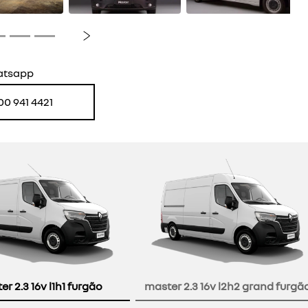
Próximo
atsapp
00 941 4421
r 2.3 16v l1h1 furgão
master 2.3 16v l2h2 grand furgã