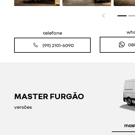
Anterior
wh
telefone
08
(99) 2101-6090
MASTER FURGÃO
versões
maste