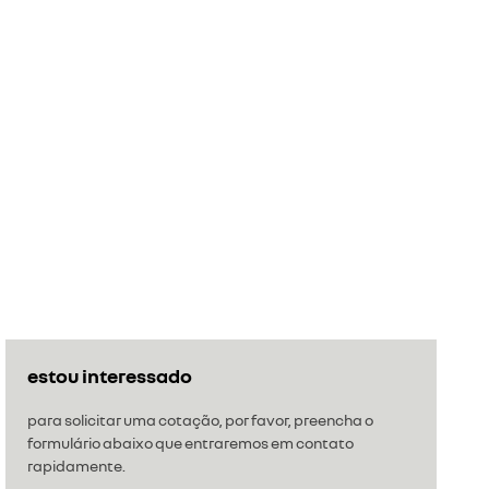
estou interessado
para solicitar uma cotação, por favor, preencha o
formulário abaixo que entraremos em contato
rapidamente.