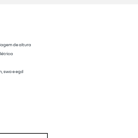
lagem de altura
létrica
om, swa e egd