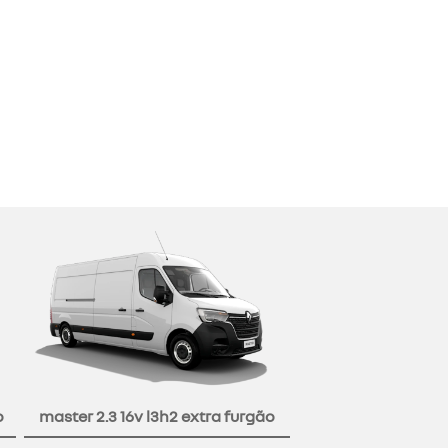
o
master 2.3 16v l3h2 extra furgão