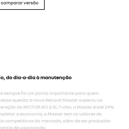
comparar versão
io, do dia-a-dia à manutenção
 e sempre foi um ponto importante para quem
nesse quesito a nova Renault Master superou as
eração do MOTOR dCi 2.3L Turbo, a Master é até 24%
pletar a economia, a Master tem os valores de
s competitivos do mercado, além de ser produzido
rantia de valorização.