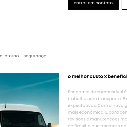
entrar em contato
n interno
segurança
o melhor custo x benefíc
Economia de combustível é
trabalha com transporte. E 
expectativas. Com a nova g
mais econômica. E para com
revisões e manutenções mai
no Brasil, o que é sempre ga