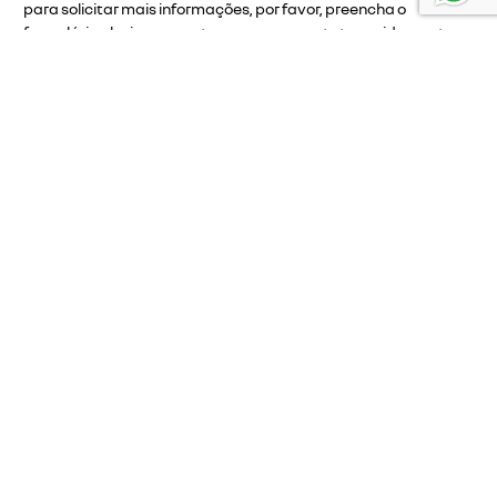
para solicitar mais informações, por favor, preencha o
formulário abaixo que entraremos em contato rapidamente.
nome completo
telefone
e-mail
li e aceito a
política de privacidade
e concordo em receber
comunicações da concessionária.
entrar em contato