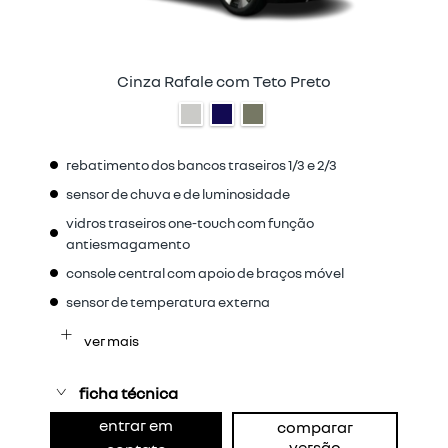
Cinza Rafale com Teto Preto
rebatimento dos bancos traseiros 1/3 e 2/3
sensor de chuva e de luminosidade
vidros traseiros one-touch com função
antiesmagamento
console central com apoio de braços móvel
sensor de temperatura externa
ver mais
ficha técnica
entrar em
comparar
versão