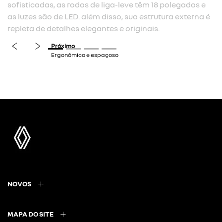
sofisticadas, as rodas de liga-leve têm 18 polegadas e
as luzes são de LED. além disso, sua estrutura externa é
repleta de detalhes elegantes e originais.
previous
next
NOVOS
MAPA DO SITE