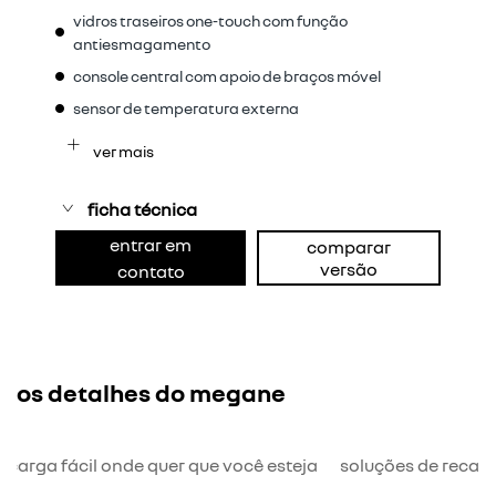
vidros traseiros one-touch com função
antiesmagamento
console central com apoio de braços móvel
sensor de temperatura externa
ver mais
ficha técnica
entrar em
comparar
versão
contato
os detalhes do megane
ecarga fácil onde quer que você esteja
soluções de recar