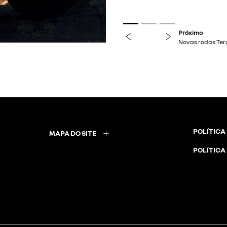
previous
next
Próximo
Faróis em LED
POLÍTICA
MAPA DO SITE
POLÍTICA