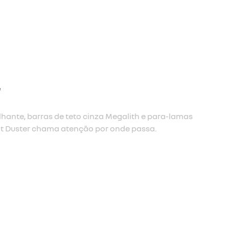
 para torná-lo marcante, e novas rodas Tergan de 17”
forçam ainda mais a imponência do Renault Duster.