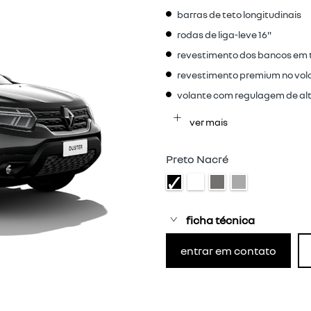
barras de teto longitudinais
rodas de liga-leve 16"
revestimento dos bancos em 
revestimento premium no vol
volante com regulagem de al
ver mais
Preto Nacré
ficha técnica
entrar em contato