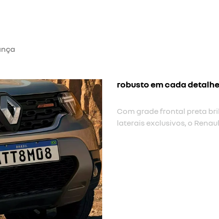
ança
novas rodas tergan
Cada detalhe foi pensado
pretas e antena shark re