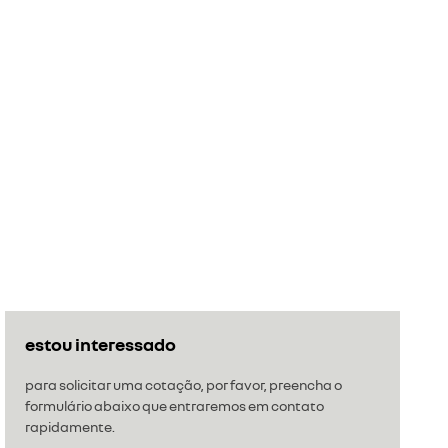
estou interessado
para solicitar uma cotação, por favor, preencha o
formulário abaixo que entraremos em contato
rapidamente.