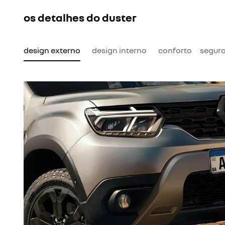
os detalhes do duster
design externo
design interno
conforto
segur