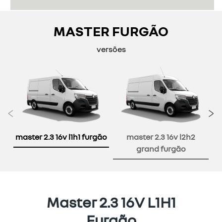
MASTER FURGÃO
versões
Anterior
P
master 2.3 16v l1h1 furgão
master 2.3 16v l2h2
grand furgão
Master 2.3 16V L1H1
Furgão