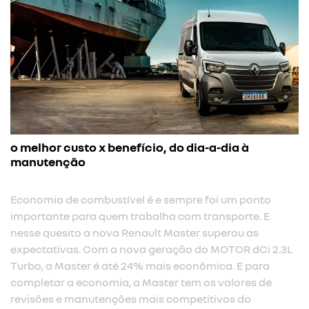
o melhor custo x benefício, do dia-a-dia à
manutenção
Economia de combustível é e sempre foi um ponto
importante para quem trabalha com transporte. E
nesse quesito a nova Renault Master superou as
expectativas. Com a nova geração do MOTOR dCi 2.3L
Turbo, a Master é até 24% mais econômica. E para
completar a economia, a Master tem os valores de
revisões e manutenções mais competitivos do