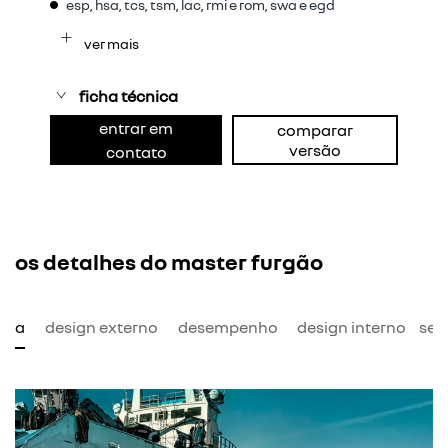
esp, hsa, tcs, tsm, lac, rmi e rom, swa e egd
ver mais
ficha técnica
entrar em
comparar
versão
contato
os detalhes do master furgão
mia
design externo
desempenho
design interno
seg