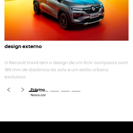
design externo
O Renault Kwid tem o design de um SUV compacto com
185 mm de distância do solo e um estilo urbano
exclusivo.
previous
next
Próximo
Nova cor