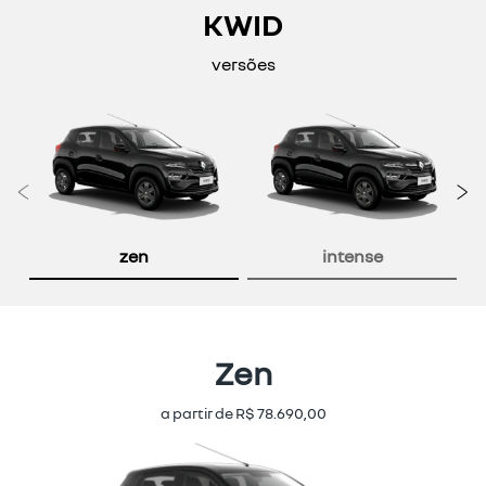
KWID
versões
Anterior
P
zen
intense
Zen
a partir de R$ 78.690,00