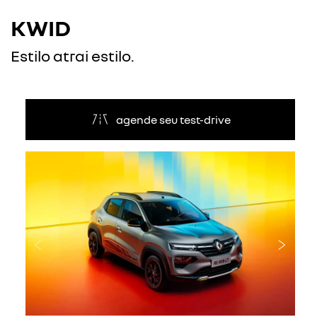
KWID
Estilo atrai estilo.
agende seu test-drive
Anterior
Próxi