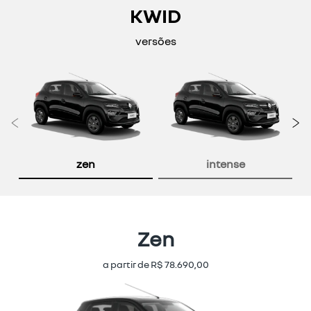
KWID
versões
Anterior
P
zen
intense
Zen
a partir de R$ 78.690,00