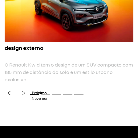
nova cor
m SUV compacto com
Nova cor de carroceria cinza cassiopée.
tilo urbano
previous
next