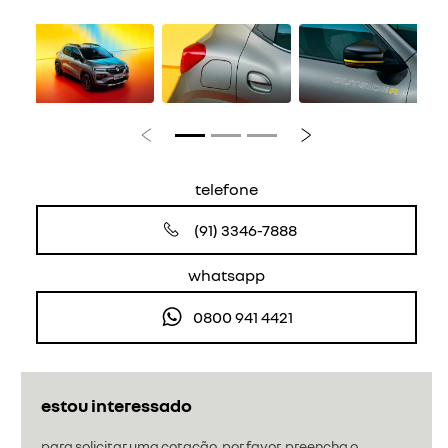
Anterior
Próximo
telefone
(91) 3346-7888
whatsapp
0800 941 4421
estou interessado
para solicitar uma cotação, por favor, preencha o