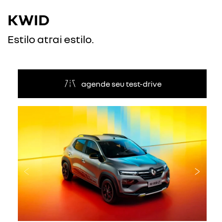
KWID
Estilo atrai estilo.
agende seu test-drive
Anterior
Próxi