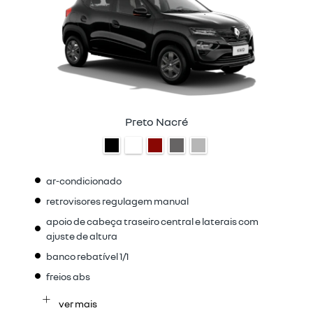
Preto Nacré
ar-condicionado
retrovisores regulagem manual
apoio de cabeça traseiro central e laterais com
ajuste de altura
banco rebatível 1/1
freios abs
ver mais