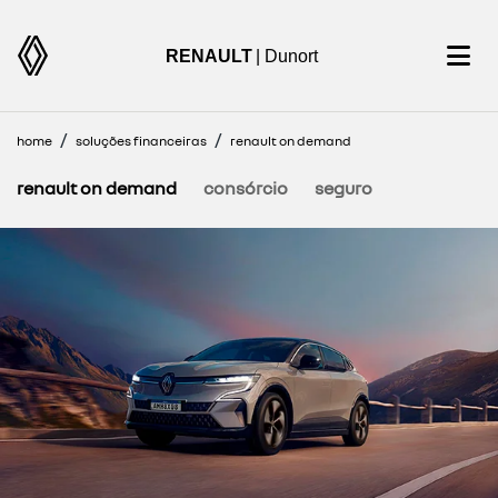
RENAULT
| Dunort
home
soluções financeiras
renault on demand
renault on demand
consórcio
seguro