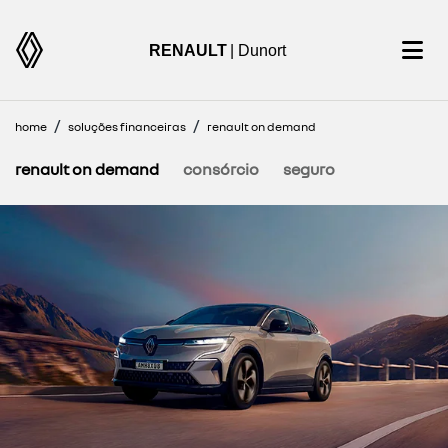
RENAULT
| Dunort
home
soluções financeiras
renault on demand
renault on demand
consórcio
seguro