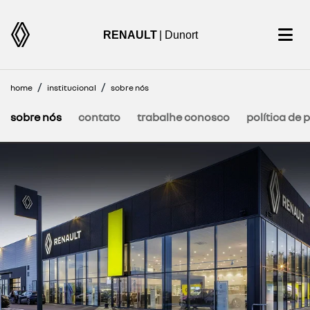
RENAULT
| Dunort
home
institucional
sobre nós
sobre nós
contato
trabalhe conosco
política de 