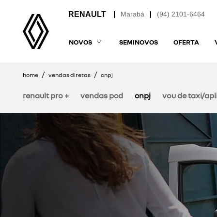
Marabá
(94) 2101-6464
NOVOS
SEMINOVOS
OFERTA
home
vendas diretas
cnpj
renault pro +
vendas pcd
cnpj
vou de taxi/apl