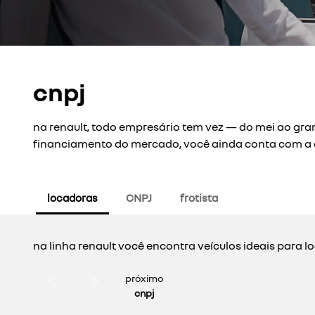
cnpj
na renault, todo empresário tem vez — do mei ao gra
financiamento do mercado, você ainda conta com a 
locadoras
CNPJ
frotista
na linha renault você encontra veículos ideais para l
próximo
cnpj