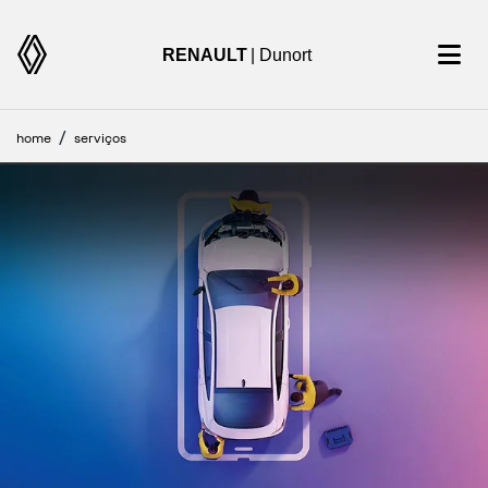
RENAULT
| Dunort
home
serviços