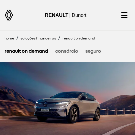
RENAULT
| Dunort
home
soluções financeiras
renault on demand
renault on demand
consórcio
seguro