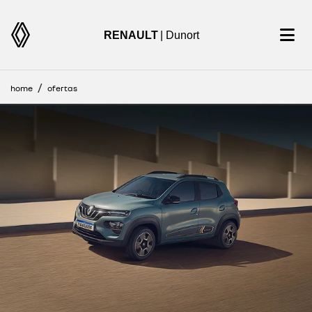
RENAULT
| Dunort
home
ofertas