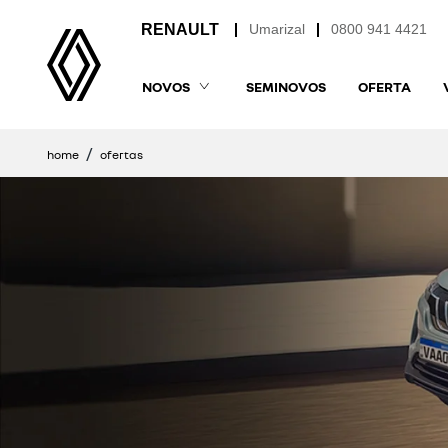
Umarizal
0800 941 4421
NOVOS
SEMINOVOS
OFERTA
home
ofertas