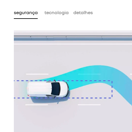
segurança
tecnologia
detalhes
enagem, evita que as
 o controle da