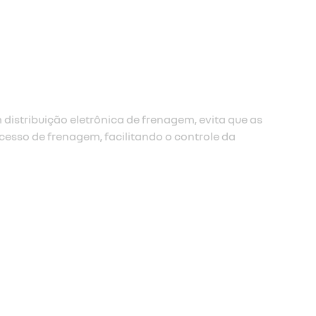
e de frenagem de emergência (afu)
cia à frenagem de emergência é acionado e amplifica a fr
otorista passa muito rapidamente entre o acelerador e o p