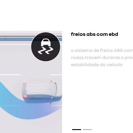
assistent
A assistên
quando o m
freio