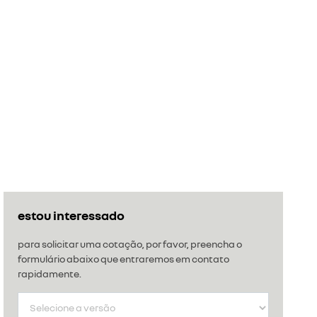
estou interessado
para solicitar uma cotação, por favor, preencha o
formulário abaixo que entraremos em contato
rapidamente.