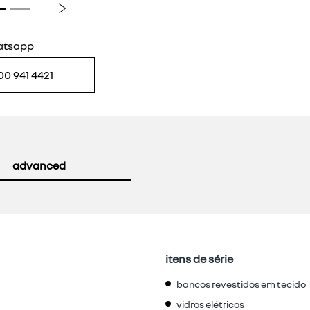
Próximo
atsapp
00 941 4421
advanced
itens de série
bancos revestidos em tecido
vidros elétricos