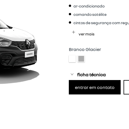
ar-condicionado
comando satélite
cintos de segurança com reg
ver mais
Branco Glacier
ficha técnica
entrar em contato