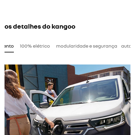
os detalhes do kangoo
amento
100% elétrico
modularidade e segurança
auton
c