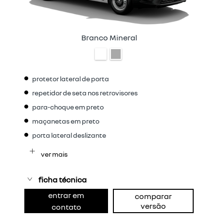
Branco Mineral
protetor lateral de porta
repetidor de seta nos retrovisores
para-choque em preto
maçanetas em preto
porta lateral deslizante
ver mais
ficha técnica
entrar em
comparar
versão
contato